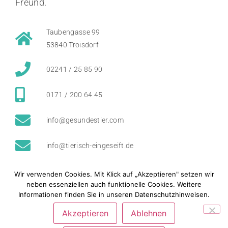
Freund.
Taubengasse 99
53840 Troisdorf
02241 / 25 85 90
0171 / 200 64 45
info@gesundestier.com
info@tierisch-eingeseift.de
Termine nach Vereinbarung
Wir verwenden Cookies. Mit Klick auf „Akzeptieren" setzen wir
neben essenziellen auch funktionelle Cookies. Weitere
Informationen finden Sie in unseren Datenschutzhinweisen.
Tierheilpraxis Gesundes Tier
Akzeptieren
Ablehnen
Tierisch eingeseift Pflegeprodukte