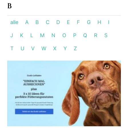
B
alle
A
B
C
D
E
F
G
H
I
J
K
L
M
N
O
P
Q
R
S
T
U
V
W
X
Y
Z