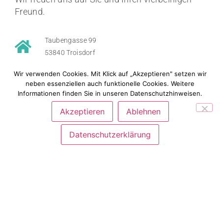
Freund.
Taubengasse 99
53840 Troisdorf
Wir verwenden Cookies. Mit Klick auf „Akzeptieren" setzen wir
02241 / 25 85 90
neben essenziellen auch funktionelle Cookies. Weitere
Informationen finden Sie in unseren Datenschutzhinweisen.
0171 / 200 64 45
Akzeptieren
Ablehnen
info@gesundestier.com
Datenschutzerklärung
info@tierisch-eingeseift.de
Termine nach Vereinbarung
Tierheilpraxis Gesundes Tier